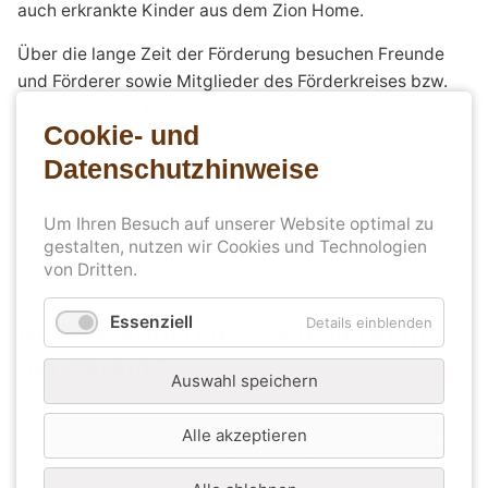
auch erkrankte Kinder aus dem Zion Home.
Über die lange Zeit der Förderung besuchen Freunde
und Förderer sowie Mitglieder des Förderkreises bzw.
des Vereins die Projekte immer wieder im Rahmen von
Cookie- und
privat finanzierten Reisen, um den Fortgang der
unterstützen Projekte zu verfolgen und zu
Datenschutzhinweise
dokumentieren.
Um Ihren Besuch auf unserer Website optimal zu
gestalten, nutzen wir Cookies und Technologien
von Dritten.
Essenziell
Details einblenden
Welche konkreten Ziele verfolgt
der Verein?
Auswahl speichern
den aus sozial benachteiligten Schichten in zwei
Alle akzeptieren
südindischen Kinderheimen lebenden Kindern zu
helfen